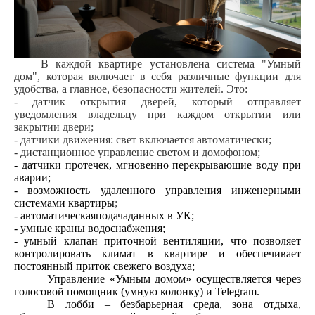
В каждой квартире установлена система "Умный
дом", которая включает в себя различные функции для
удобства, а главное, безопасности жителей. Это:
- датчик открытия дверей, который отправляет
уведомления владельцу при каждом открытии или
закрытии двери;
- датчики движения: свет включается автоматически;
- дистанционное управление светом и домофоном;
- датчики протечек, мгновенно перекрывающие воду при
аварии;
- возможность удаленного управления инженерными
системами квартиры
;
- автоматическ
ая
подач
а
данных в УК;
- умные краны водоснабжения;
-
умный клапан приточной вентиляции, что позволяет
контролировать климат в квартире и обеспечивает
постоянный приток свежего воздуха;
Управление «Умным домом» осуществляется через
голосовой помощник (умную колонку) и
Telegram
.
В лобби – безбарьерная среда, зона отдыха,