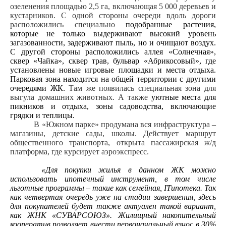
озеленения площадью 2,5 га, включающая 5 000 деревьев и
кустарников. С одной стороны очереди вдоль дороги
расположились специально
подобранные растения,
которые не только выдерживают высокий уровень
загазованности, задерживают пыль, но и очищают воздух.
С другой стороны расположились аллея «Солнечная»,
сквер «Чайка», сквер трав, бульвар «Абрикосовый», где
установлены новые игровые площадки и места отдыха.
Парковая зона находится на общей территории с другими
очередями ЖК.
Там же появилась специальная зона для
выгула домашних животных. А также
уютные места для
пикников и отдыха, зоны садоводства, включающие
грядки и теплицы.
В «Южном парке» продумана вся инфраструктура –
магазины, детские сады, школы. Действует маршрут
общественного транспорта, открыта пассажирская ж/д
платформа, где курсирует аэроэкспресс.
«Для покупки жилья в данном ЖК можно
использовать ипотечный инструмент, в том числе
льготные программы – такие как семейная,
IT
ипотека. Так
как четвертая очередь уже на стадии завершения, здесь
для покупателей будет также актуален такой вариант,
как ЖНК «СУВАРСОЮЗ». Жилищный накопительный
кооператив позволяет внести первоначальный взнос в 30%