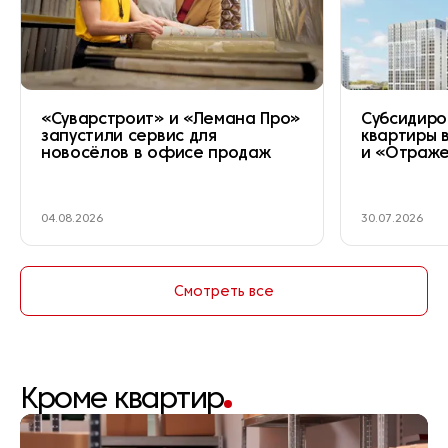
«Суварстроит» и «Лемана Про»
Субсидиро
запустили сервис для
квартиры 
новосёлов в офисе продаж
и «Отраж
04.08.2026
30.07.2026
Смотреть все
Кроме квартир