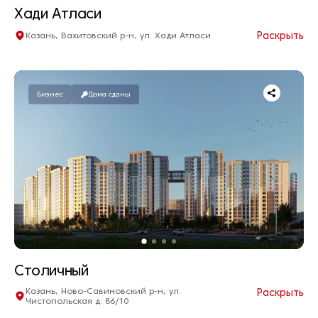
Хади Атласи
Раскрыть
Казань, Вахитовский р-н, ул. Хади Атласи
Квартир нет в продаже
Дом сдан
Бизнес
Дома сданы
Столичный
Казань, Ново-Савиновский р-н, ул.
Раскрыть
Чистопольская д. 86/10