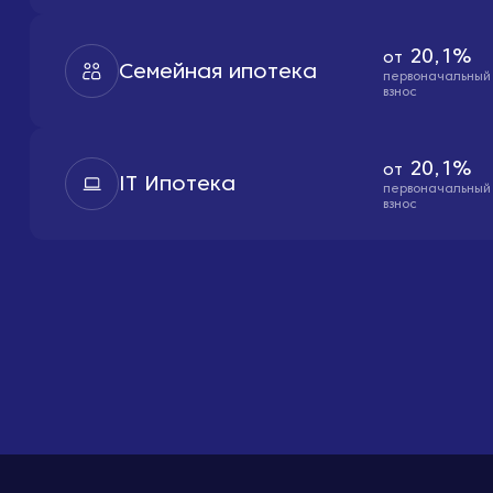
20,1%
от
Семейная ипотека
первоначальный
взнос
20,1%
от
IT Ипотека
первоначальный
взнос