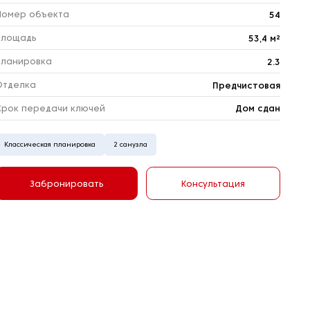
Номер объекта
54
Площадь
53,4 м²
Планировка
2.3
Отделка
Предчистовая
Срок передачи ключей
Дом сдан
Классическая планировка
2 санузла
Забронировать
Консультация