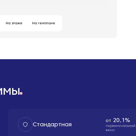
На этаже
На генплане
ммы
20,1%
от
Стандартная
первоначальный
взнос