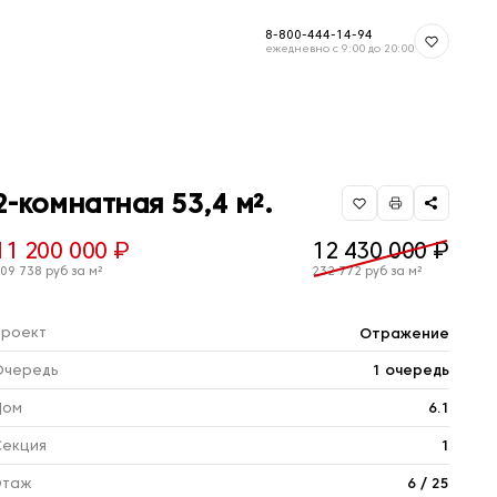
8-800-444-14-94
ежедневно с 9:00 до 20:00
2-комнатная 53,4 м².
11 200 000 ₽
12 430 000 ₽
09 738 руб за м²
232 772 руб за м²
Проект
Отражение
Очередь
1 очередь
Дом
6.1
Секция
1
Этаж
6 / 25