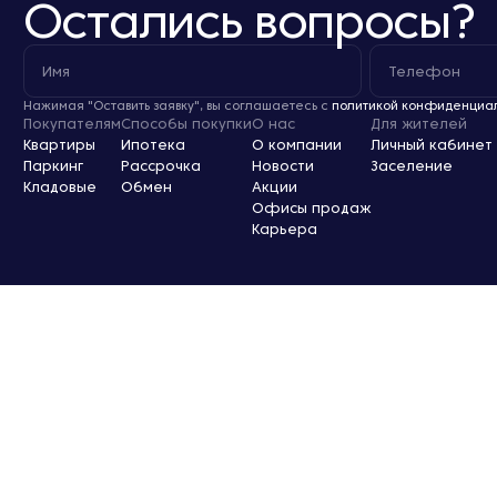
Остались вопросы?
Нажимая "Оставить заявку", вы соглашаетесь с
политикой конфиденциа
Покупателям
Способы покупки
О нас
Для жителей
Квартиры
Ипотека
О компании
Личный кабинет
Паркинг
Рассрочка
Новости
Заселение
Кладовые
Обмен
Акции
Офисы продаж
Карьера
Проектные декларации по строительству объектов размещены на
сайте: наш.дом.рф
Оферта
Согласие на обработку персональных данных
Политика конфиденциальности