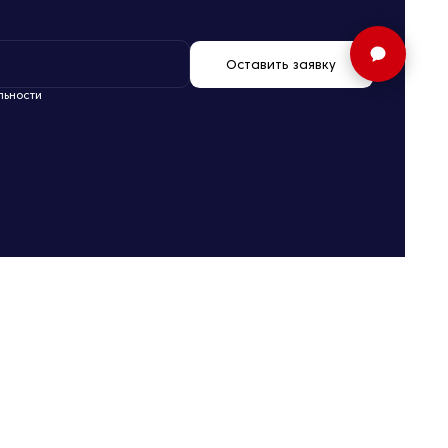
Оставить заявку
льности
Любая информация, представленная на сайте www.Suvarstroit.ru,
носит исключительно информационный характер и ни при каких
условиях не является публичной офертой, определяемой
положениями статьи 437 Гражданского кодекса РФ. Визуализация и
планировки, включая площади и размеры стен, меблировка и иные
дизайнерские решения реализуемых объектов и другое, являются
проектными и могут быть изменены в ходе строительства объектов.
Разработка сайта