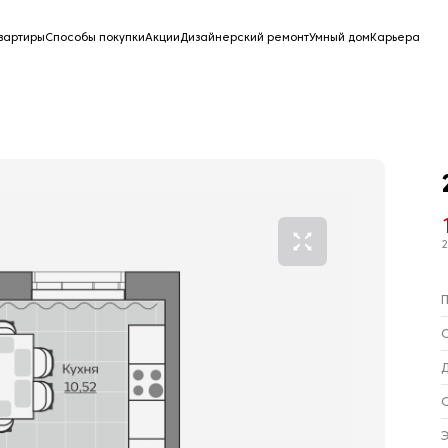
вартиры
Способы покупки
Акции
Дизайнерский ремонт
Умный дом
Карьера
2