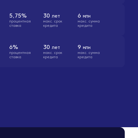
5,75%
30
6
лет
млн
процентная
макс. cрок
макс. сумма
ставка
кредита
кредита
6%
30
9
лет
млн
процентная
макс. cрок
макс. сумма
ставка
кредита
кредита