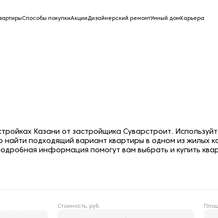
вартиры
Способы покупки
Акции
Дизайнерский ремонт
Умный дом
Карьера
остройках Казани от застройщика Суварстроит. Используй
о найти подходящий вариант квартиры в одном из жилых к
одробная информация помогут вам выбрать и купить квар
Стоимость, руб.
Площ