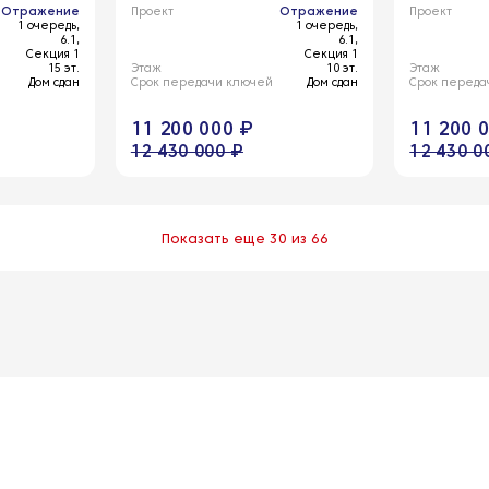
Отражение
Проект
Отражение
Проект
1 очередь,
1 очередь,
6.1,
6.1,
Секция 1
Секция 1
15 эт.
Этаж
10 эт.
Этаж
Дом сдан
Срок передачи ключей
Дом сдан
Срок переда
11 200 000 ₽
11 200 
12 430 000 ₽
12 430 0
Показать еще 30 из 66