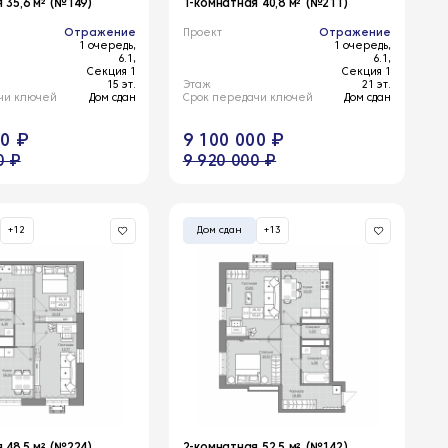
 35,6 м² (№149)
1-комнатная 40,8 м² (№211)
Отражение
Проект
Отражение
1 очередь,
1 очередь,
6.1,
6.1,
Секция 1
Секция 1
15 эт.
Этаж
21 эт.
чи ключей
Дом сдан
Срок передачи ключей
Дом сдан
00 ₽
9 100 000 ₽
0 ₽
9 920 000 ₽
+12
Дом сдан
+13
 48,5 м² (№224)
2-комнатная 52,5 м² (№142)