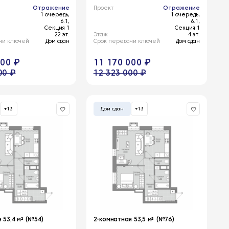
Отражение
Проект
Отражение
1 очередь,
1 очередь,
6.1,
6.1,
Секция 1
Секция 1
22 эт.
Этаж
4 эт.
чи ключей
Дом сдан
Срок передачи ключей
Дом сдан
000 ₽
11 170 000 ₽
00 ₽
12 323 000 ₽
+13
Дом сдан
+13
 53,4 м² (№54)
2-комнатная 53,5 м² (№76)