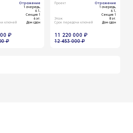
Отражение
Проект
Отражение
1 очередь,
1 очередь,
6.1,
6.1,
Секция 1
Секция 1
6 эт.
Этаж
8 эт.
чи ключей
Дом сдан
Срок передачи ключей
Дом сдан
000 ₽
11 220 000 ₽
00 ₽
12 453 000 ₽