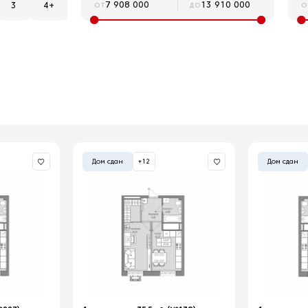
от
до
о
3
4+
Дом сдан
+12
Дом сдан