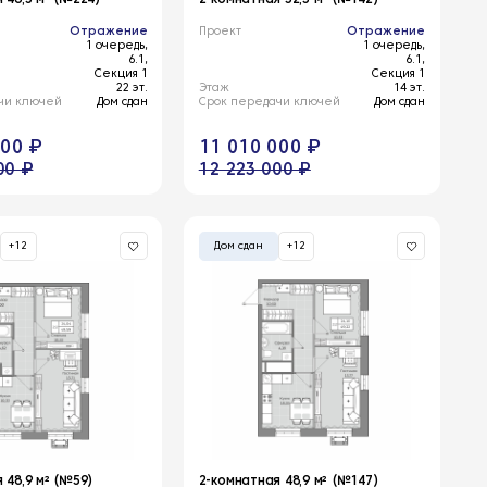
Отражение
Проект
Отражение
1 очередь,
1 очередь,
6.1,
6.1,
Секция 1
Секция 1
22 эт.
Этаж
14 эт.
чи ключей
Дом сдан
Срок передачи ключей
Дом сдан
000 ₽
11 010 000 ₽
00 ₽
12 223 000 ₽
+12
Дом сдан
+12
 48,9 м² (№59)
2-комнатная 48,9 м² (№147)