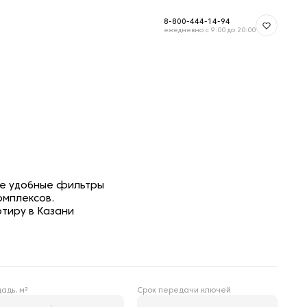
8-800-444-14-94
ежедневно с 9:00 до 20:00
те удобные фильтры
омплексов.
тиру в Казани
Срок передачи ключей
адь, м²