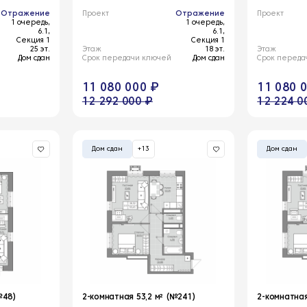
Отражение
Проект
Отражение
Проект
1 очередь,
1 очередь,
6.1,
6.1,
Секция 1
Секция 1
25 эт.
Этаж
18 эт.
Этаж
Дом сдан
Срок передачи ключей
Дом сдан
Срок переда
11 080 000 ₽
11 080 
12 292 000 ₽
12 224 0
Дом сдан
+13
Дом сдан
№48)
2-комнатная 53,2 м² (№241)
2-комнатная