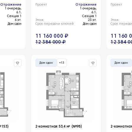
Отражение
Проект
Отражение
Проект
1 очередь,
1 очередь,
6.1,
6.1,
Секция 1
Секция 1
6 эт.
Этаж
23 эт.
Этаж
Дом сдан
Срок передачи ключей
Дом сдан
Срок переда
11 160 000 ₽
11 160 
12 384 000 ₽
12 384 0
Дом сдан
+13
Дом сдан
№153)
2-комнатная 53,4 м² (№98)
2-комнатная