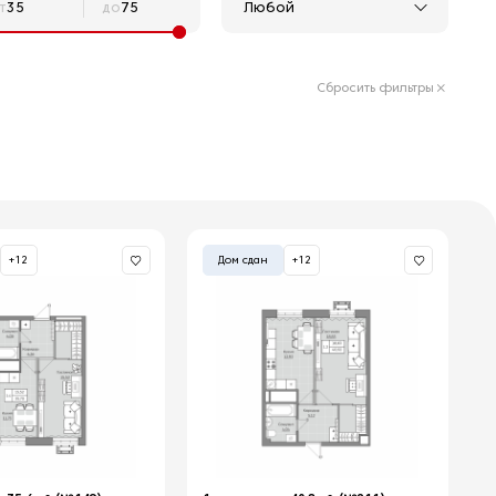
Любой
т
до
Сбросить фильтры
+12
Дом сдан
+12