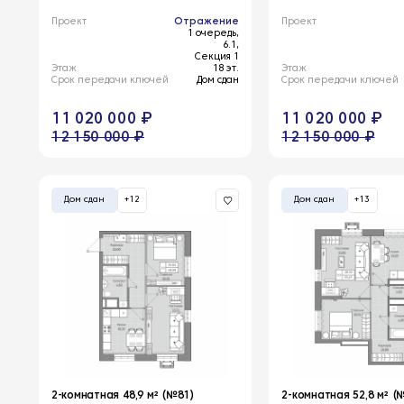
Проект
Отражение
Проект
1 очередь,
6.1,
Секция 1
Этаж
18 эт.
Этаж
Срок передачи ключей
Дом сдан
Срок передачи ключей
11 020 000 ₽
11 020 000 ₽
12 150 000 ₽
12 150 000 ₽
Дом сдан
+12
Дом сдан
+13
2-комнатная 48,9 м² (№81)
2-комнатная 52,8 м² (