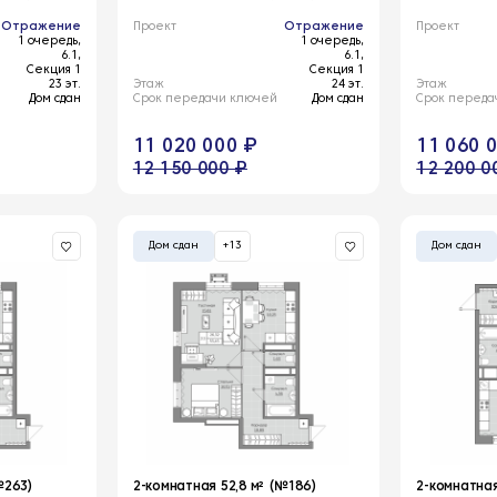
Отражение
Проект
Отражение
Проект
1 очередь,
1 очередь,
6.1,
6.1,
Секция 1
Секция 1
23 эт.
Этаж
24 эт.
Этаж
Дом сдан
Срок передачи ключей
Дом сдан
Срок переда
11 020 000 ₽
11 060 
12 150 000 ₽
12 200 0
Дом сдан
+13
Дом сдан
№263)
2-комнатная 52,8 м² (№186)
2-комнатная