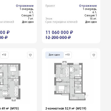
Отражение
Проект
Отражение
1 очередь,
1 очередь,
6.1,
6.1,
Секция 1
Секция 1
7 эт.
Этаж
15 эт.
чи ключей
Дом сдан
Срок передачи ключей
Дом сдан
000 ₽
11 060 000 ₽
00 ₽
12 200 000 ₽
+12
Дом сдан
+13
 49 м² (№70)
2-комнатная 52,9 м² (№219)