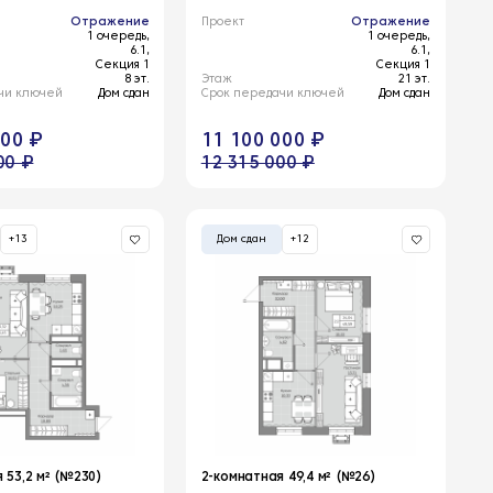
Отражение
Проект
Отражение
1 очередь,
1 очередь,
6.1,
6.1,
Секция 1
Секция 1
8 эт.
Этаж
21 эт.
чи ключей
Дом сдан
Срок передачи ключей
Дом сдан
000 ₽
11 100 000 ₽
00 ₽
12 315 000 ₽
+13
Дом сдан
+12
 53,2 м² (№230)
2-комнатная 49,4 м² (№26)