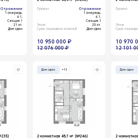
Отражение
Проект
Отражение
Проект
1 очередь,
1 очередь,
6.1,
6.1,
Секция 1
Секция 1
21 эт.
Этаж
20 эт.
Этаж
Дом сдан
Срок передачи ключей
Дом сдан
Срок переда
10 950 000 ₽
10 970 
12 076 000 ₽
12 101 0
Дом сдан
+12
Дом сдан
№235)
2-комнатная 48,7 м² (№246)
2-комнатная