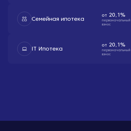
20,1%
от
Семейная ипотека
первоначальный
взнос
20,1%
от
IT Ипотека
первоначальный
взнос