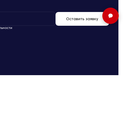
Оставить заявку
льности
Любая информация, представленная на сайте www.Suvarstroit.ru,
носит исключительно информационный характер и ни при каких
условиях не является публичной офертой, определяемой
положениями статьи 437 Гражданского кодекса РФ. Визуализация и
планировки, включая площади и размеры стен, меблировка и иные
дизайнерские решения реализуемых объектов и другое, являются
проектными и могут быть изменены в ходе строительства объектов.
Разработка сайта