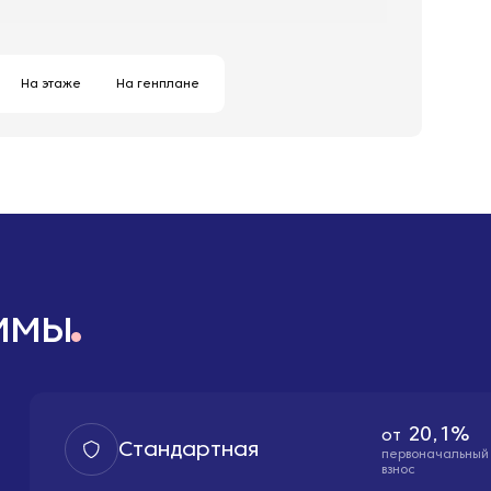
На этаже
На генплане
ммы
20,1%
от
Стандартная
первоначальный
взнос