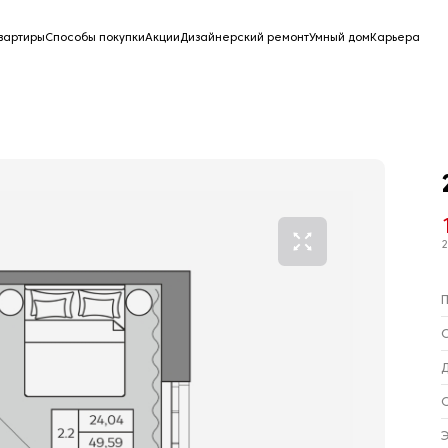
вартиры
Способы покупки
Акции
Дизайнерский ремонт
Умный дом
Карьера
2