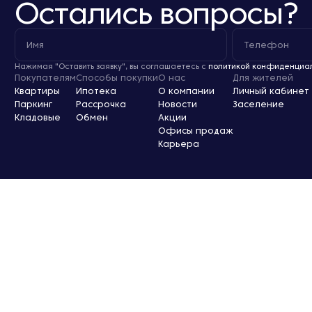
Остались вопросы?
Нажимая "Оставить заявку", вы соглашаетесь с
политикой конфиденциа
Покупателям
Способы покупки
О нас
Для жителей
Квартиры
Ипотека
О компании
Личный кабинет
Паркинг
Рассрочка
Новости
Заселение
Кладовые
Обмен
Акции
Офисы продаж
Карьера
Проектные декларации по строительству объектов размещены на
сайте: наш.дом.рф
Оферта
Согласие на обработку персональных данных
Политика конфиденциальности