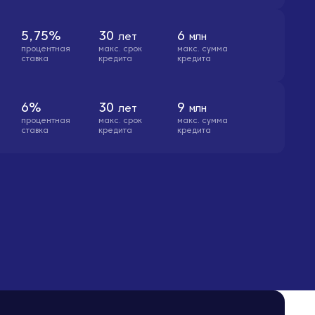
5,75%
30
6
лет
млн
процентная
макс. cрок
макс. сумма
ставка
кредита
кредита
6%
30
9
лет
млн
процентная
макс. cрок
макс. сумма
ставка
кредита
кредита