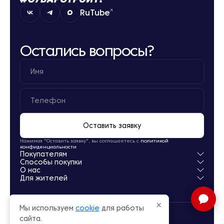
RuTube
Остались вопросы?
Оставить заявку
Нажимая "Оставить заявку", вы соглашаетесь с
политикой
конфиденциальности
Покупателям
Способы покупки
Квартиры
О нас
Паркинг
Ипотека
Для жителей
Кладовые
Рассрочка
О компании
Обмен
Новости
Личный кабинет
Акции
Заселение
×
Мы используем
cookie
для работы
Офисы продаж
Карьера
сайта.
© Суварстроит 2015 — 2026