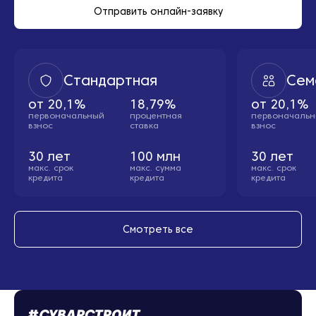
Отправить онлайн-заявку
Стандартная
Сем
от
20,1%
18,79%
от
20,1%
первоначальный
процентная
первоначаль
взнос
ставка
взнос
30
лет
100
млн
30
лет
макс. cрок
макс. сумма
макс. cрок
кредита
кредита
кредита
Смотреть все