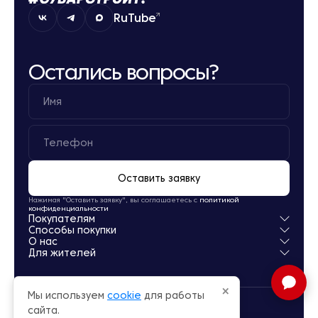
RuTube
Остались вопросы?
Оставить заявку
Нажимая "Оставить заявку", вы соглашаетесь с
политикой
конфиденциальности
Покупателям
Способы покупки
Квартиры
О нас
Паркинг
Ипотека
Для жителей
Кладовые
Рассрочка
О компании
Обмен
Новости
Личный кабинет
Акции
Заселение
×
Мы используем
cookie
для работы
Офисы продаж
Карьера
сайта.
© Суварстроит 2015 — 2026