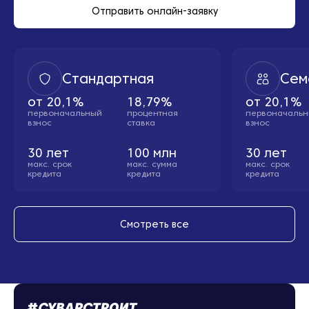
Отправить онлайн-заявку
Стандартная
Сем
от
20,1%
18,79%
от
20,1%
первоначальный
процентная
первоначаль
взнос
ставка
взнос
30
лет
100
млн
30
лет
макс. cрок
макс. сумма
макс. cрок
кредита
кредита
кредита
Смотреть все