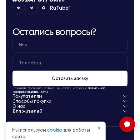
RuTube
Остались вопросы?
Оставить заявку
Нажимая "Оставить заявку", вы соглашаетесь с
политикой
конфиденциальности
Покупателям
Способы покупки
Квартиры
О нас
Паркинг
Ипотека
Для жителей
Кладовые
Рассрочка
О компании
Обмен
Новости
Личный кабинет
Акции
Заселение
×
Мы используем
cookie
для работы
Офисы продаж
Карьера
сайта.
© Суварстроит 2015 — 2026