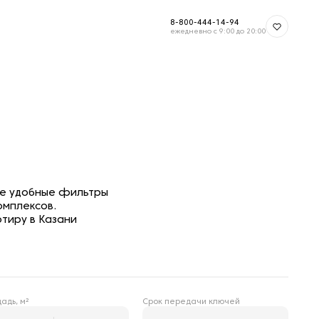
8-800-444-14-94
ежедневно с 9:00 до 20:00
те удобные фильтры
омплексов.
тиру в Казани
Срок передачи ключей
адь, м²