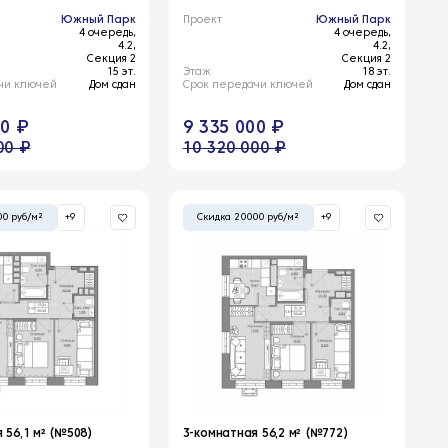
Южный Парк
Проект
Южный Парк
4 очередь,
4 очередь,
4.2,
4.2,
Секция 2
Секция 2
15 эт.
Этаж
18 эт.
чи ключей
Дом сдан
Срок передачи ключей
Дом сдан
00 ₽
9 335 000 ₽
00 ₽
10 320 000 ₽
00 руб/м²
+9
Скидка 20000 руб/м²
+9
 56,1 м² (№508)
3-комнатная 56,2 м² (№772)