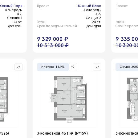
Южный Парк
Проект
Южный Парк
Проект
4 очередь,
4 очередь,
4.2,
4.2,
Секция 1
Секция 2
24 эт.
Этаж
24 эт.
Этаж
Дом сдан
Срок передачи ключей
Дом сдан
Срок переда
9 329 000 ₽
9 335 0
10 313 000 ₽
10 320 0
Ипотека 11,9%
+9
Скидка 200
№526)
3-комнатная 48,1 м² (№159)
3-комнатная