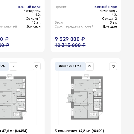
Южный Парк
Проект
Южный Парк
4 очередь,
4 очередь,
4.2,
4.2,
Секция 1
Секция 2
12 эт.
Этаж
3 эт.
чи ключей
Дом сдан
Срок передачи ключей
Дом сдан
00 ₽
9 329 000 ₽
00 ₽
10 313 000 ₽
,9%
+9
Ипотека 11,9%
+9
 47,6 м² (№454)
3-комнатная 47,8 м² (№490)