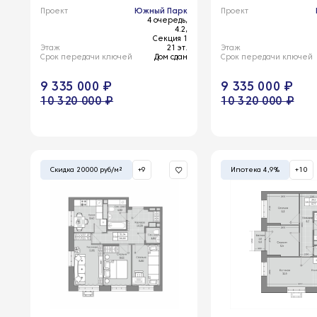
Проект
Южный Парк
Проект
4 очередь,
4.2,
Секция 1
Этаж
21 эт.
Этаж
Срок передачи ключей
Дом сдан
Срок передачи ключей
9 335 000 ₽
9 335 000 ₽
10 320 000 ₽
10 320 000 ₽
Скидка 20000 руб/м²
+9
Ипотека 4,9%
+10