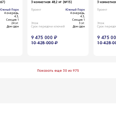
267)
3-комнатная 48,2 м² (№15)
3-комнатная
Южный Парк
Проект
Южный Парк
Проект
4 очередь,
4 очередь,
4.3,
4.3,
Секция 1
Секция 1
24 эт.
Этаж
3 эт.
Этаж
Дом сдан
Срок передачи ключей
Дом сдан
Срок переда
9 475 000 ₽
9 475 0
10 428 000 ₽
10 428 0
Показать еще 30 из 975