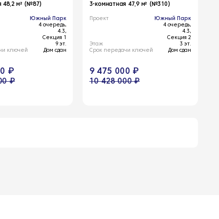
 48,2 м² (№87)
3-комнатная 47,9 м² (№310)
Южный Парк
Проект
Южный Парк
4 очередь,
4 очередь,
4.3,
4.3,
Секция 1
Секция 2
9 эт.
Этаж
3 эт.
чи ключей
Дом сдан
Срок передачи ключей
Дом сдан
00 ₽
9 475 000 ₽
00 ₽
10 428 000 ₽