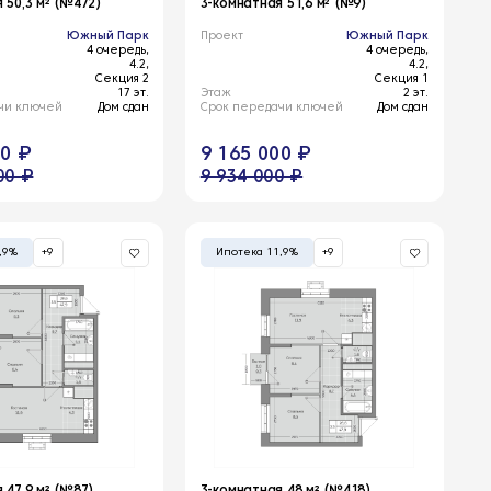
 50,3 м² (№472)
3-комнатная 51,6 м² (№9)
Южный Парк
Проект
Южный Парк
4 очередь,
4 очередь,
4.2,
4.2,
Секция 2
Секция 1
17 эт.
Этаж
2 эт.
чи ключей
Дом сдан
Срок передачи ключей
Дом сдан
00 ₽
9 165 000 ₽
00 ₽
9 934 000 ₽
,9%
+9
Ипотека 11,9%
+9
 47,9 м² (№87)
3-комнатная 48 м² (№418)