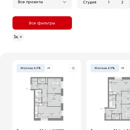
Все проекты
Студия
1
2
Все фильтры
3к.
Ипотека 4,9%
+9
Ипотека 4,9%
+9