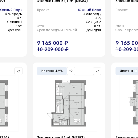
№9)
3-комнатная 51,1 м² (№364)
3-комнатная
Южный Парк
Проект
Южный Парк
Проект
4 очередь,
4 очередь,
4.3,
4.2,
Секция 1
Секция 2
2 эт.
Этаж
8 эт.
Этаж
Дом сдан
Срок передачи ключей
Дом сдан
Срок переда
9 165 000 ₽
9 165 0
10 209 000 ₽
10 209 0
Ипотека 4,9%
+9
Ипотека 11
№261)
3-комнатная 51 м² (№153)
3-комнатная