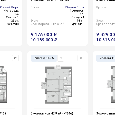
Южный Парк
Проект
Южный Парк
Проект
4 очередь,
4 очередь,
4.3,
4.3,
Секция 1
Секция 1
23 эт.
Этаж
14 эт.
Этаж
Дом сдан
Срок передачи ключей
Дом сдан
Срок переда
9 176 000 ₽
9 329 0
10 189 000 ₽
10 313 0
Ипотека 11,9%
+9
Ипотека 11
№15)
3-комнатная 47,9 м² (№346)
3-комнатная