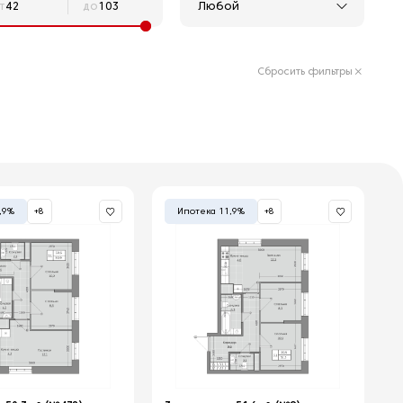
Любой
т
до
Сбросить фильтры
,9%
+8
Ипотека 11,9%
+8