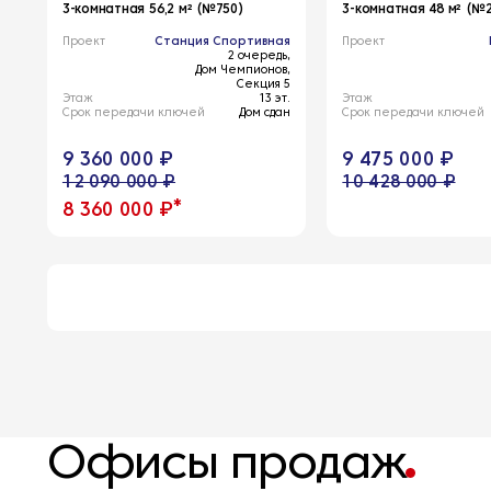
3-комнатная 56,2 м² (№750)
3-комнатная 48 м² (№
Проект
Станция Спортивная
Проект
2 очередь,
Дом Чемпионов,
Секция 5
Этаж
13 эт.
Этаж
Срок передачи ключей
Дом сдан
Срок передачи ключей
9 360 000 ₽
9 475 000 ₽
12 090 000 ₽
10 428 000 ₽
*
8 360 000 ₽
Офисы продаж