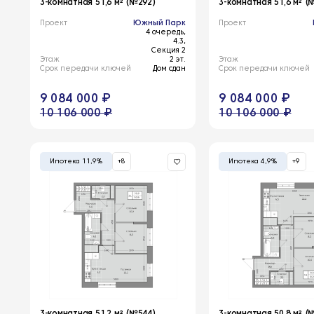
3-комнатная 51,6 м² (№292)
3-комнатная 51,6 м² (
Проект
Южный Парк
Проект
4 очередь,
4.3,
Секция 2
Этаж
2 эт.
Этаж
Срок передачи ключей
Дом сдан
Срок передачи ключей
9 084 000 ₽
9 084 000 ₽
10 106 000 ₽
10 106 000 ₽
Ипотека 11,9%
+8
Ипотека 4,9%
+9
3-комнатная 51,2 м² (№544)
3-комнатная 50,8 м² (