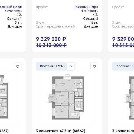
Южный Парк
Проект
Южный Парк
Проект
4 очередь,
4 очередь,
4.2,
4.2,
Секция 1
Секция 2
3 эт.
Этаж
6 эт.
Этаж
Дом сдан
Срок передачи ключей
Дом сдан
Срок переда
9 329 000 ₽
9 329 0
10 313 000 ₽
10 313 0
Ипотека 11,9%
+9
Ипотека 11
№267)
3-комнатная 47,5 м² (№562)
3-комнатная