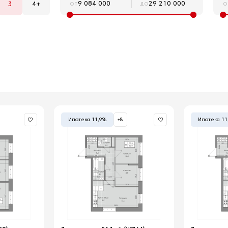
от
до
о
3
4+
Ипотека 11,9%
+8
Ипотека 11