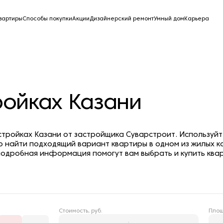
вартиры
Способы покупки
Акции
Дизайнерский ремонт
Умный дом
Карьера
ройках Казани
остройках Казани от застройщика Суварстроит. Используй
о найти подходящий вариант квартиры в одном из жилых к
одробная информация помогут вам выбрать и купить квар
Стоимость, руб.
Площ