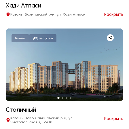
Хади Атласи
Раскрыть
Казань, Вахитовский р-н, ул. Хади Атласи
Квартир нет в продаже
Дом сдан
Бизнес
Дома сданы
Столичный
Казань, Ново-Савиновский р-н, ул.
Раскрыть
Чистопольская д. 86/10