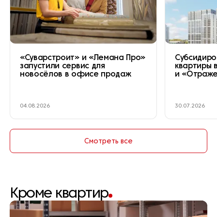
«Суварстроит» и «Лемана Про»
Субсидиро
запустили сервис для
квартиры 
новосёлов в офисе продаж
и «Отраж
04.08.2026
30.07.2026
Смотреть все
Кроме квартир