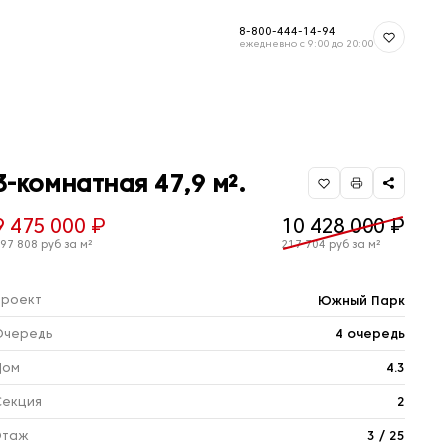
8-800-444-14-94
ежедневно с 9:00 до 20:00
3-комнатная 47,9 м².
9 475 000 ₽
10 428 000 ₽
97 808 руб за м²
217 704 руб за м²
Проект
Южный Парк
Очередь
4 очередь
Дом
4.3
Секция
2
Этаж
3 / 25