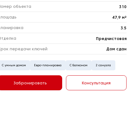
Номер объекта
310
Площадь
47,9 м²
Планировка
3.5
Отделка
Предчистовая
Срок передачи ключей
Дом сдан
С умным домом
Евро-планировка
С балконом
2 санузла
Забронировать
Консультация