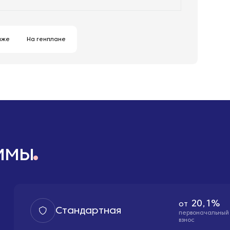
аже
На генплане
ммы
20,1%
от
Стандартная
первоначальный
взнос