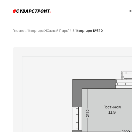
К
Главная
Квартиры
Южный Парк
4.3
Квартира №310