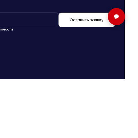
Оставить заявку
льности
Любая информация, представленная на сайте www.Suvarstroit.ru,
носит исключительно информационный характер и ни при каких
условиях не является публичной офертой, определяемой
положениями статьи 437 Гражданского кодекса РФ. Визуализация и
планировки, включая площади и размеры стен, меблировка и иные
дизайнерские решения реализуемых объектов и другое, являются
проектными и могут быть изменены в ходе строительства объектов.
Разработка сайта