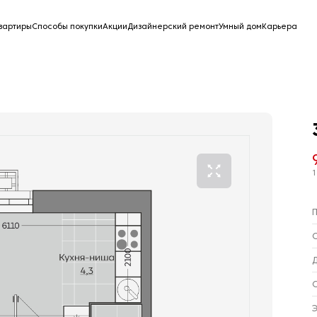
вартиры
Способы покупки
Акции
Дизайнерский ремонт
Умный дом
Карьера
1