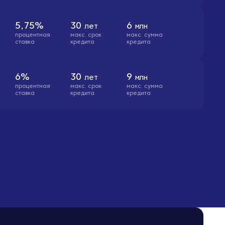
5,75%
30
6
лет
млн
процентная
макс. cрок
макс. сумма
ставка
кредита
кредита
6%
30
9
лет
млн
процентная
макс. cрок
макс. сумма
ставка
кредита
кредита