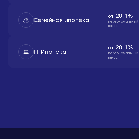
20,1%
от
Семейная ипотека
первоначальный
взнос
20,1%
от
IT Ипотека
первоначальный
взнос