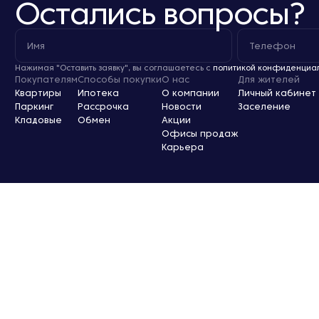
Остались вопросы?
Нажимая "Оставить заявку", вы соглашаетесь с
политикой конфиденциа
Покупателям
Способы покупки
О нас
Для жителей
Квартиры
Ипотека
О компании
Личный кабинет
Паркинг
Рассрочка
Новости
Заселение
Кладовые
Обмен
Акции
Офисы продаж
Карьера
Проектные декларации по строительству объектов размещены на
сайте: наш.дом.рф
Оферта
Согласие на обработку персональных данных
Политика конфиденциальности