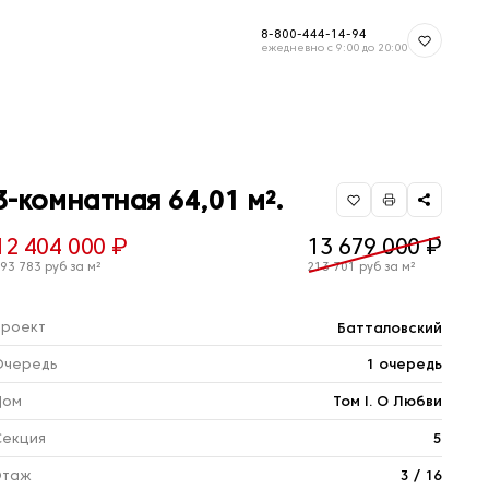
8-800-444-14-94
ежедневно с 9:00 до 20:00
3-комнатная 64,01 м².
12 404 000 ₽
13 679 000 ₽
93 783 руб за м²
213 701 руб за м²
Проект
Батталовский
Очередь
1 очередь
Дом
Том I. О Любви
Секция
5
Этаж
3 / 16