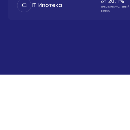
20,1%
от
IT Ипотека
первоначальный
взнос
Остались вопросы?
Нажимая "Оставить заявку", вы соглашаетесь с
политикой конфиденциа
Покупателям
Способы покупки
О нас
Для жителей
Квартиры
Ипотека
О компании
Личный кабинет