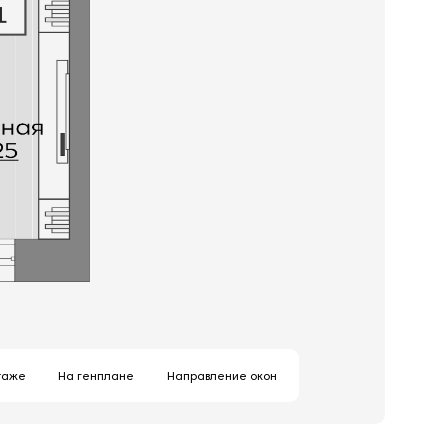
таже
На генплане
Направление окон