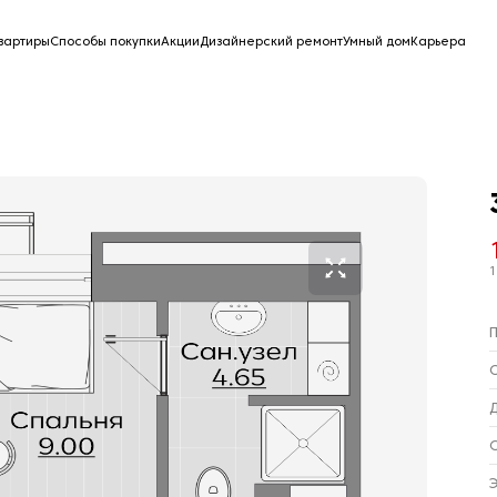
вартиры
Способы покупки
Акции
Дизайнерский ремонт
Умный дом
Карьера
1