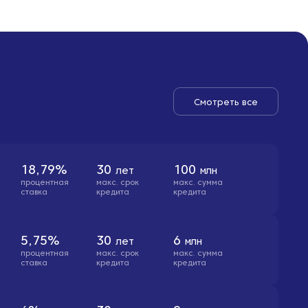
Смотреть все
18,79%
30
100
лет
млн
процентная
макс. cрок
макс. сумма
ставка
кредита
кредита
5,75%
30
6
лет
млн
процентная
макс. cрок
макс. сумма
ставка
кредита
кредита