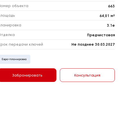
Номер объекта
663
Площадь
64,01 м²
Планировка
3.1е
Отделка
Предчистовая
Срок передачи ключей
Не позднее 30.03.2027
Евро-планировка
Забронировать
Консультация