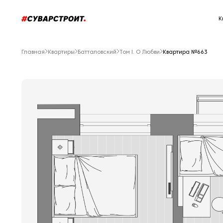
К
Главная
Квартиры
Батталовский
Том I. О Любви
Квартира №663