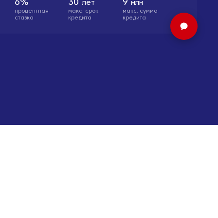
6%
30
9
лет
млн
процентная
макс. cрок
макс. сумма
ставка
кредита
кредита
Оставить заявку
льности