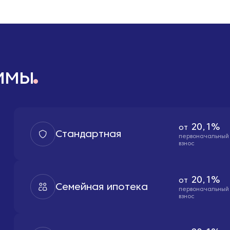
ммы
20,1%
от
Стандартная
первоначальный
взнос
20,1%
от
Семейная ипотека
первоначальный
взнос