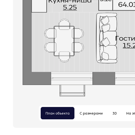
План объекта
С размерами
3D
На э