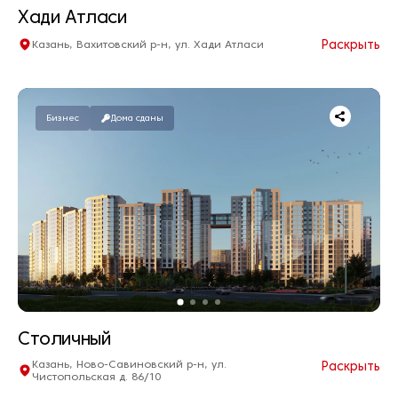
Хади Атласи
Раскрыть
Казань, Вахитовский р-н, ул. Хади Атласи
Квартир нет в продаже
Дом сдан
Бизнес
Дома сданы
Столичный
Казань, Ново-Савиновский р-н, ул.
Раскрыть
Чистопольская д. 86/10