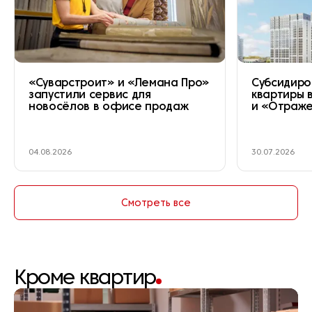
«Суварстроит» и «Лемана Про»
Субсидиро
запустили сервис для
квартиры 
новосёлов в офисе продаж
и «Отраж
04.08.2026
30.07.2026
Смотреть все
Кроме квартир