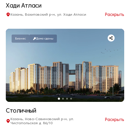
Хади Атласи
Раскрыть
Казань, Вахитовский р-н, ул. Хади Атласи
Квартир нет в продаже
Дом сдан
Бизнес
Дома сданы
Столичный
Казань, Ново-Савиновский р-н, ул.
Раскрыть
Чистопольская д. 86/10