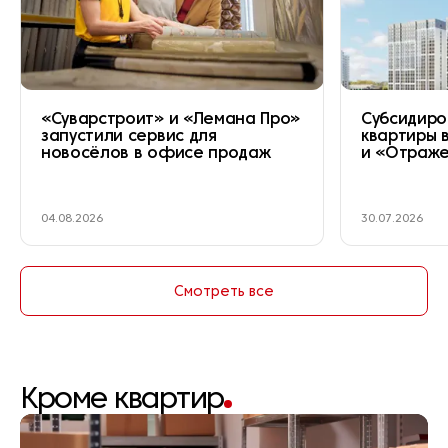
«Суварстроит» и «Лемана Про»
Субсидиро
запустили сервис для
квартиры 
новосёлов в офисе продаж
и «Отраж
04.08.2026
30.07.2026
Смотреть все
Кроме квартир