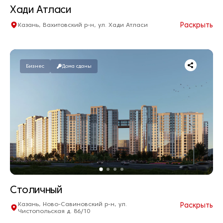
Хади Атласи
Раскрыть
Казань, Вахитовский р-н, ул. Хади Атласи
Квартир нет в продаже
Дом сдан
Бизнес
Дома сданы
Столичный
Казань, Ново-Савиновский р-н, ул.
Раскрыть
Чистопольская д. 86/10