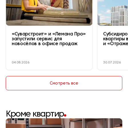
«Суварстроит» и «Лемана Про»
Субсидиро
запустили сервис для
квартиры 
новосёлов в офисе продаж
и «Отраж
04.08.2026
30.07.2026
Смотреть все
Кроме квартир