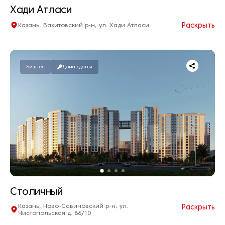
Хади Атласи
Раскрыть
Казань, Вахитовский р-н, ул. Хади Атласи
Квартир нет в продаже
Дом сдан
Бизнес
Дома сданы
Столичный
Казань, Ново-Савиновский р-н, ул.
Раскрыть
Чистопольская д. 86/10