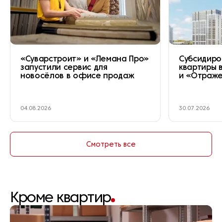
«Суварстроит» и «Лемана Про»
Субсидиро
запустили сервис для
квартиры 
новосёлов в офисе продаж
и «Отраж
04.08.2026
30.07.2026
Смотреть все
Кроме квартир