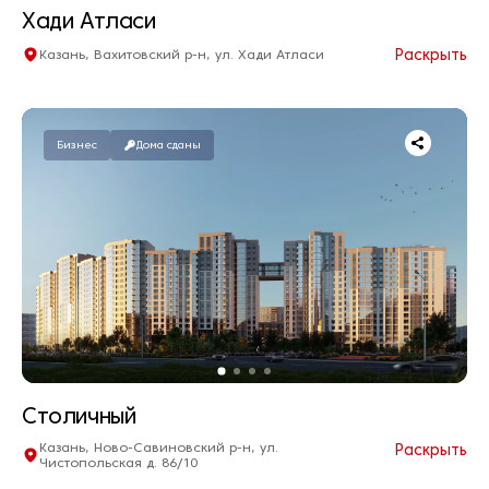
Хади Атласи
Раскрыть
Казань, Вахитовский р-н, ул. Хади Атласи
Квартир нет в продаже
Дом сдан
Бизнес
Дома сданы
Столичный
Казань, Ново-Савиновский р-н, ул.
Раскрыть
Чистопольская д. 86/10