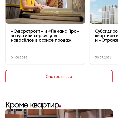
«Суварстроит» и «Лемана Про»
Субсидиро
запустили сервис для
квартиры 
новосёлов в офисе продаж
и «Отраж
04.08.2026
30.07.2026
Смотреть все
Кроме квартир