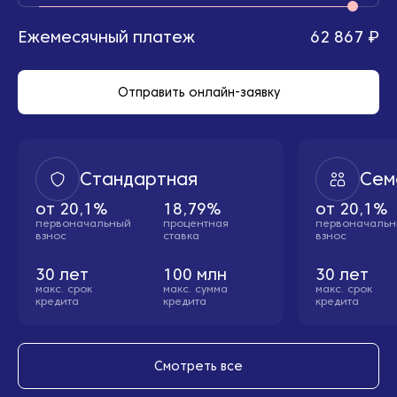
Ежемесячный платеж
62 867 ₽
Отправить онлайн-заявку
Стандартная
Сем
от
20,1%
18,79%
от
20,1%
первоначальный
процентная
первоначаль
взнос
ставка
взнос
30
лет
100
млн
30
лет
макс. cрок
макс. сумма
макс. cрок
кредита
кредита
кредита
Смотреть все