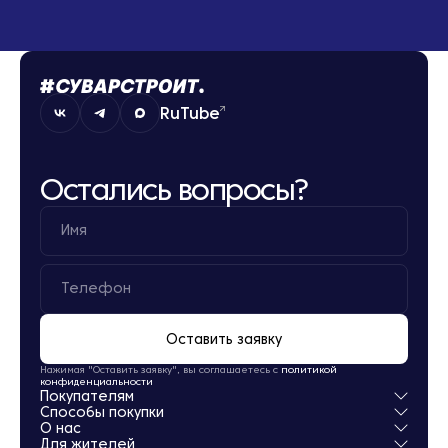
RuTube
Остались вопросы?
Оставить заявку
Нажимая "Оставить заявку", вы соглашаетесь с
политикой
конфиденциальности
Покупателям
Способы покупки
Квартиры
О нас
Паркинг
Ипотека
Для жителей