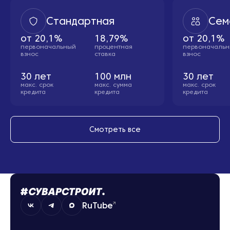
Стандартная
Сем
от
20,1%
18,79%
от
20,1%
первоначальный
процентная
первоначаль
взнос
ставка
взнос
30
лет
100
млн
30
лет
макс. cрок
макс. сумма
макс. cрок
кредита
кредита
кредита
Смотреть все
RuTube