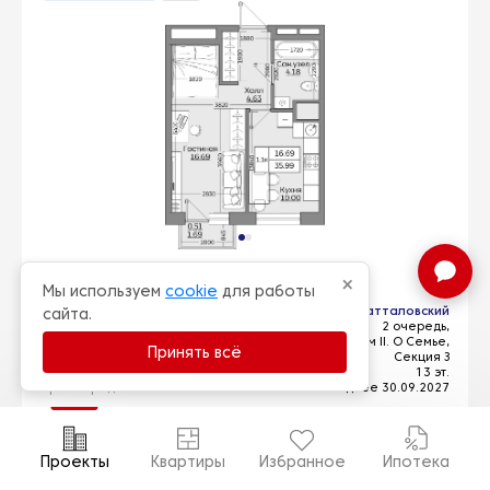
1-комнатная 36,01 м² (№781)
×
Мы используем
cookie
для работы
Проект
Батталовский
сайта.
2 очередь,
Том II. О Семье,
Принять всё
Секция З
Фильтры
Этаж
13 эт.
Срок передачи ключей
Не позднее 30.09.2027
8 450 000 ₽
Проекты
Квартиры
Избранное
Ипотека