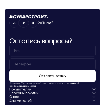
RuTube
Остались вопросы?
Оставить заявку
Нажимая "Оставить заявку", вы соглашаетесь с
политикой
конфиденциальности
Покупателям
Способы покупки
Квартиры
О нас
Паркинг
Ипотека
Для жителей
Кладовые
Рассрочка
О компании