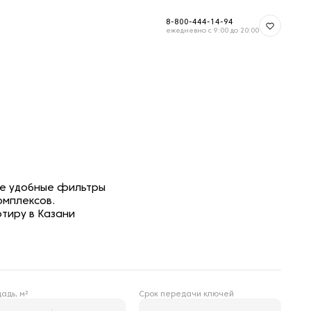
8-800-444-14-94
ежедневно с 9:00 до 20:00
те удобные фильтры
омплексов.
тиру в Казани
Срок передачи ключей
адь, м²