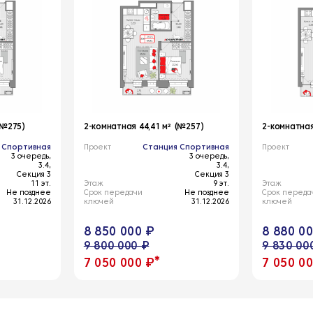
(№275)
2-комнатная 44,41 м² (№257)
2-комнатная
 Спортивная
Проект
Станция Спортивная
Проект
3 очередь,
3 очередь,
3.4,
3.4,
Секция 3
Секция 3
11 эт.
Этаж
9 эт.
Этаж
Не позднее
Срок передачи
Не позднее
Срок переда
31.12.2026
ключей
31.12.2026
ключей
8 850 000 ₽
8 880 0
9 800 000 ₽
9 830 00
*
7 050 000 ₽
7 050 0