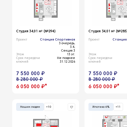
Студия 34,01 м² (№294)
Студия 34,01 м² (№285
Проект
Станция Спортивная
Проект
Станция
3 очередь,
3.4,
Секция 3
Этаж
13 эт.
Этаж
Срок передачи
Не позднее
Срок передачи
ключей
31.12.2026
ключей
7 550 000 ₽
7 550 000 ₽
8 280 000 ₽
8 280 000 ₽
*
*
6 050 000 ₽
6 050 000 ₽
Нашим людям
+10
Ипотека 6%
+11