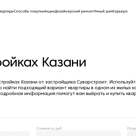
вартиры
Способы покупки
Акции
Дизайнерский ремонт
Умный дом
Карьера
ройках Казани
остройках Казани от застройщика Суварстроит. Используй
о найти подходящий вариант квартиры в одном из жилых к
одробная информация помогут вам выбрать и купить квар
Стоимость, руб.
Площ