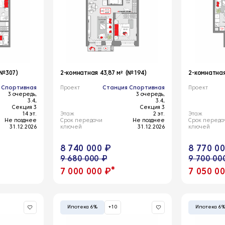
(№307)
2-комнатная 43,87 м² (№194)
2-комнатная
 Спортивная
Проект
Станция Спортивная
Проект
3 очередь,
3 очередь,
3.4,
3.4,
Секция 3
Секция 3
14 эт.
Этаж
2 эт.
Этаж
Не позднее
Срок передачи
Не позднее
Срок переда
31.12.2026
ключей
31.12.2026
ключей
8 740 000 ₽
8 770 0
9 680 000 ₽
9 700 00
*
7 000 000 ₽
7 050 0
Ипотека 6%
+10
Ипотека 6