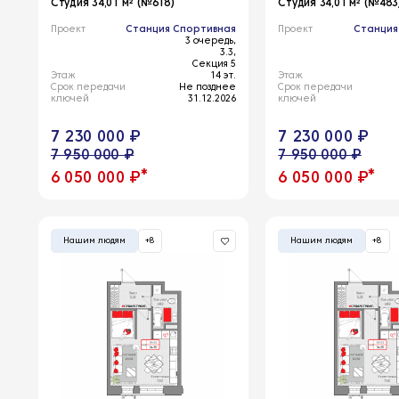
Студия 34,01 м² (№618)
Студия 34,01 м² (№483
Проект
Станция Спортивная
Проект
Станция
3 очередь,
3.3,
Секция 5
Этаж
14 эт.
Этаж
Срок передачи
Не позднее
Срок передачи
ключей
31.12.2026
ключей
7 230 000 ₽
7 230 000 ₽
7 950 000 ₽
7 950 000 ₽
*
*
6 050 000 ₽
6 050 000 ₽
Нашим людям
+8
Нашим людям
+8