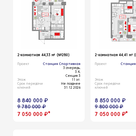
2-комнатная 44,33 м² (№280)
2-комнатная 44,41 м² 
Проект
Станция Спортивная
Проект
Станция
3 очередь,
3.4,
Секция 3
Этаж
11 эт.
Этаж
Срок передачи
Не позднее
Срок передачи
ключей
31.12.2026
ключей
8 840 000 ₽
8 850 000 ₽
9 780 000 ₽
9 800 000 ₽
*
*
7 050 000 ₽
7 050 000 ₽