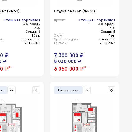
5 м² (№699)
Студия 34,35 м² (№528)
Станция Спортивная
Проект
Станция Спортивная
3 очередь,
3 очередь,
3.3,
3.3,
Секция 6
Секция 5
10 эт.
Этаж
4 эт.
чи
Не позднее
Срок передачи
Не позднее
31.12.2026
ключей
31.12.2026
00 ₽
7 300 000 ₽
0 ₽
8 030 000 ₽
*
*
00 ₽
6 050 000 ₽
ям
+8
Нашим людям
+9