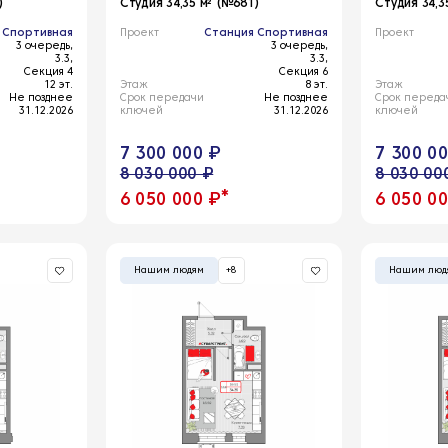
)
Студия 34,35 м² (№681)
Студия 34,3
 Спортивная
Проект
Станция Спортивная
Проект
3 очередь,
3 очередь,
3.3,
3.3,
Секция 4
Секция 6
12 эт.
Этаж
8 эт.
Этаж
Не позднее
Срок передачи
Не позднее
Срок переда
31.12.2026
ключей
31.12.2026
ключей
7 300 000 ₽
7 300 0
8 030 000 ₽
8 030 00
*
6 050 000 ₽
6 050 0
Нашим людям
+8
Нашим люд