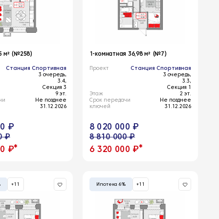
5 м² (№258)
1-комнатная 36,98 м² (№7)
Станция Спортивная
Проект
Станция Спортивная
3 очередь,
3 очередь,
3.4,
3.3,
Секция 3
Секция 1
9 эт.
Этаж
2 эт.
чи
Не позднее
Срок передачи
Не позднее
31.12.2026
ключей
31.12.2026
00 ₽
8 020 000 ₽
0 ₽
8 810 000 ₽
*
*
00 ₽
6 320 000 ₽
%
+11
Ипотека 6%
+11