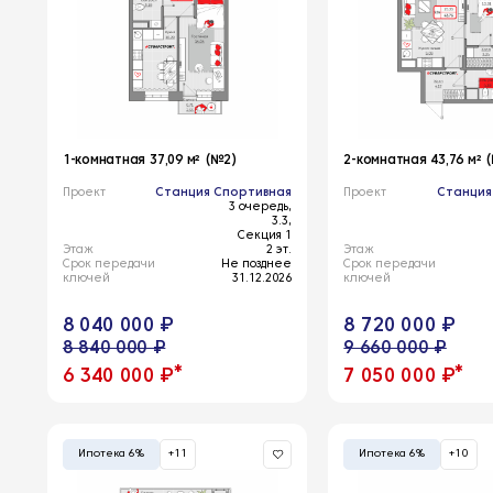
1-комнатная 37,09 м² (№2)
2-комнатная 43,76 м² 
Проект
Станция Спортивная
Проект
Станция
3 очередь,
3.3,
Секция 1
Этаж
2 эт.
Этаж
Срок передачи
Не позднее
Срок передачи
ключей
31.12.2026
ключей
8 040 000 ₽
8 720 000 ₽
8 840 000 ₽
9 660 000 ₽
*
*
6 340 000 ₽
7 050 000 ₽
Ипотека 6%
+11
Ипотека 6%
+10