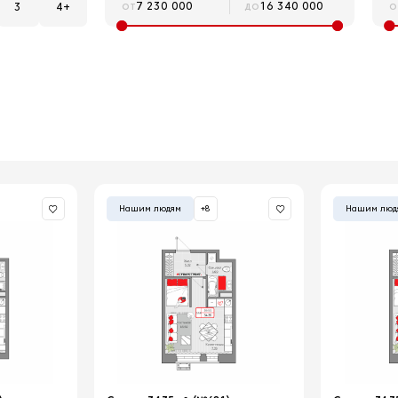
от
до
о
3
4+
Нашим людям
+8
Нашим люд