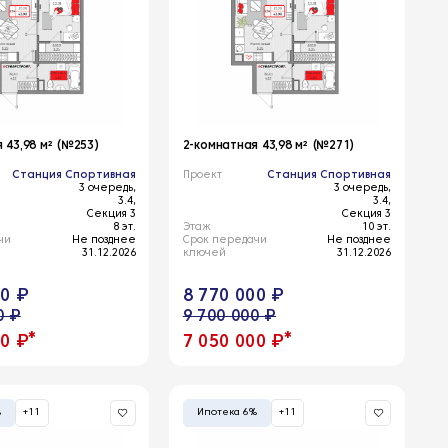
 43,98 м² (№253)
2-комнатная 43,98 м² (№271)
Станция Спортивная
Проект
Станция Спортивная
3 очередь,
3 очередь,
3.4,
3.4,
Секция 3
Секция 3
8 эт.
Этаж
10 эт.
чи
Не позднее
Срок передачи
Не позднее
31.12.2026
ключей
31.12.2026
00 ₽
8 770 000 ₽
0 ₽
9 700 000 ₽
*
*
00 ₽
7 050 000 ₽
%
+11
Ипотека 6%
+11