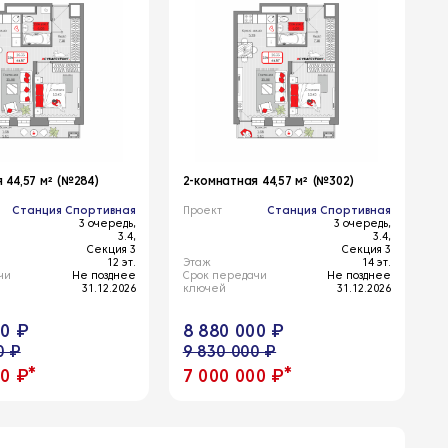
 44,57 м² (№284)
2-комнатная 44,57 м² (№302)
Станция Спортивная
Проект
Станция Спортивная
3 очередь,
3 очередь,
3.4,
3.4,
Секция 3
Секция 3
12 эт.
Этаж
14 эт.
чи
Не позднее
Срок передачи
Не позднее
31.12.2026
ключей
31.12.2026
00 ₽
8 880 000 ₽
0 ₽
9 830 000 ₽
*
*
00 ₽
7 000 000 ₽