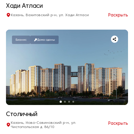
Хади Атласи
Раскрыть
Казань, Вахитовский р-н, ул. Хади Атласи
Квартир нет в продаже
Дом сдан
Бизнес
Дома сданы
Столичный
Казань, Ново-Савиновский р-н, ул.
Раскрыть
Чистопольская д. 86/10