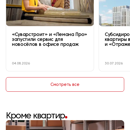
«Суварстроит» и «Лемана Про»
Субсидиро
запустили сервис для
квартиры 
новосёлов в офисе продаж
и «Отраж
04.08.2026
30.07.2026
Смотреть все
Кроме квартир